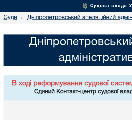
Судова влада 
Суди
Дніпропетровський апеляційний адмін
•
Дніпропетровський
адміністрати
В ході реформування судової систе
Єдиний Контакт-центр судової влад