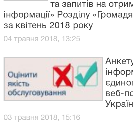
та запитів на отри
інформації» Розділу «Громад
за квітень 2018 року
04 травня 2018, 13:25
Анкет
інфор
єдино
веб-п
Украї
03 травня 2018, 15:16