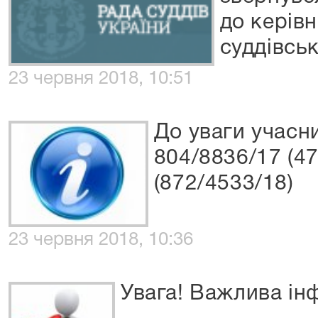
до керівн
суддівсь
23 червня 2018, 10:51
До уваги учасн
804/8836/17 (4
(872/4533/18)
23 червня 2018, 10:36
Увага! Важлива ін