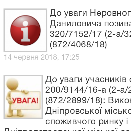
До уваги Неровно
Даниловича позива
320/7152/17 (2-а/3
(872/4068/18)
14 червня 2018, 17:25
До уваги учасників
200/9144/16-а (2-а/
(872/2899/18): Вико
Дніпровської міськ
споживчого ринку і