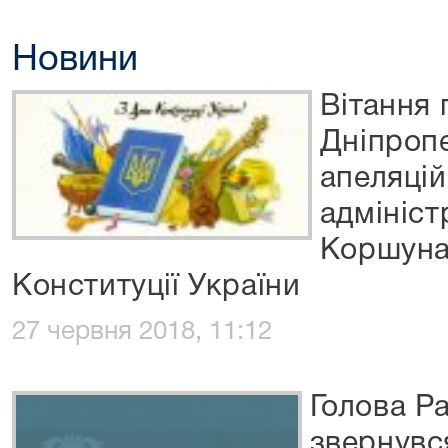
Новини
Вітання 
Дніпроп
апеляцій
адмініст
Коршуна
Конституції України
27 червня 2018, 11:12
Голова Ра
звернувс