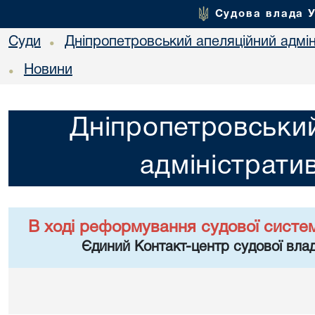
Судова влада 
Суди
Дніпропетровський апеляційний адмін
•
Новини
•
Дніпропетровський
адміністрати
В ході реформування судової систе
Єдиний Контакт-центр судової влад