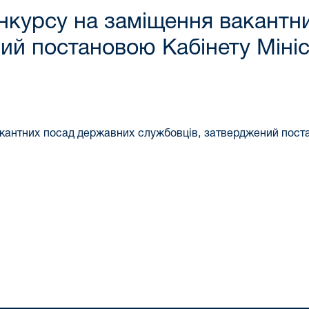
нкурсу на заміщення вакантн
й постановою Кабінету Мініст
антних посад державних службовців, затверджений постан