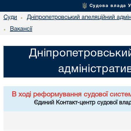
Судова влада 
Суди
Дніпропетровський апеляційний адмін
•
Вакансії
•
Дніпропетровський
адміністрати
В ході реформування судової систе
Єдиний Контакт-центр судової влад