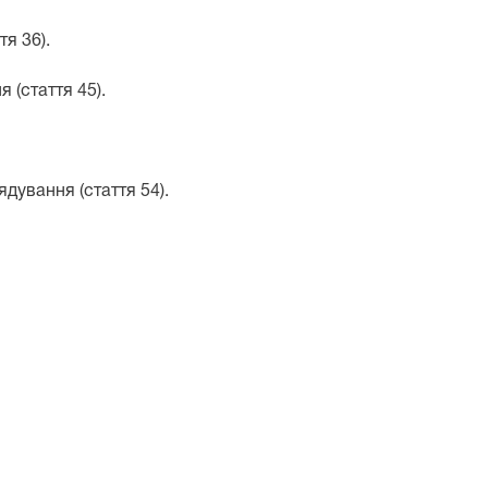
тя 36).
ня
(стаття 45).
рядування
(стаття 54).