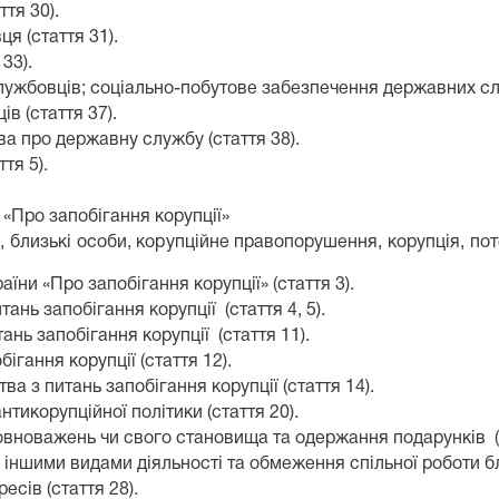
тя 30).
я (стаття 31).
33).
лужбовців; соціально-побутове забезпечення державних служ
в (стаття 37).
а про державну службу (стаття 38).
тя 5).
 «
Про запобігання корупції
»
, близькі особи, корупційне правопорушення, корупція, пот
їни «Про запобігання корупції» (стаття 3).
ань запобігання корупції (стаття 4, 5).
нь запобігання корупції (стаття 11).
бігання корупції
(стаття 12).
тва з питань запобігання корупції
(стаття 14).
антикорупційної політики
(стаття 20).
вноважень чи свого становища та одержання подарунків
іншими видами діяльності та обмеження спільної роботи б
ересів
(стаття 28).