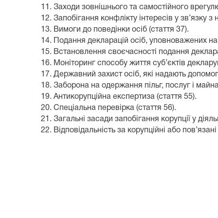
11.
Заходи зовнішнього та самостійного врегул
12.
Запобігання конфлікту інтересів у зв’язку 
13.
Вимоги до поведінки осіб
(стаття 37
).
14.
Подання декларацій осіб, уповноважених н
15.
Встановлення своєчасності подання деклара
16.
Моніторинг способу життя суб’єктів деклар
17.
Державний захист осіб, які надають допомогу 
18.
Заборона на одержання пільг, послуг і май
19.
Антикорупційна експертиза
(стаття 55).
20.
Спеціальна перевірка
(стаття 56).
21.
Загальні засади запобігання корупції у діял
22.
Відповідальність за корупційні або пов’яза