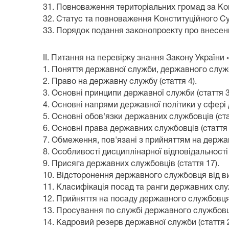
31. Повноваження територіальних громад за Конс
32. Статус та повноваження Конституційного Суду
33. Порядок подання законопроекту про внесення
II. Питання на перевірку знання Закону Україн
1. Поняття державної служби, державного службо
2. Право на державну службу (стаття 4).
3. Основні принципи державної служби (стаття 3
4. Основні напрями державної політики у сфері 
5. Основні обов'язки державних службовців (ста
6. Основні права державних службовців (стаття 
7. Обмеження, пов'язані з прийняттям на державн
8. Особливості дисциплінарної відповідальності
9. Присяга державних службовців (стаття 17).
10. Відсторонення державного службовця від в
11. Класифікація посад та ранги державних служб
12. Прийняття на посаду державного службовця;
13. Просування по службі державного службовця
14. Кадровий резерв державної служби (стаття 2