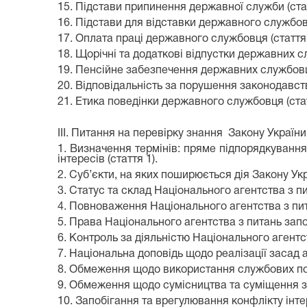
15. Підстави припинення державної служби (стат
16. Підстави для відставки державного службовц
17. Оплата праці державного службовця (стаття 
18. Щорічні та додаткові відпустки державних с
19. Пенсійне забезпечення державних службовці
20. Відповідальність за порушення законодавств
21. Етика поведінки державного службовця (стат
III. Питання на перевірку знання
Закону України
1. Визначення термінів: пряме підпорядкування
інтересів (стаття 1).
2.
Суб’єкти, на яких поширюється дія Закону Укра
3.
Статус та склад Національного агентства з пит
4.
Повноваження Національного агентства з пита
5.
П
рава Національного агентства з питань запо
6.
Контроль за діяльністю Національного агентс
7.
Національна доповідь щодо реалізації засад 
8.
Обмеження щодо використання службових по
9.
Обмеження щодо сумісництва та суміщення з 
10.
Запобігання та врегулювання конфлікту інт