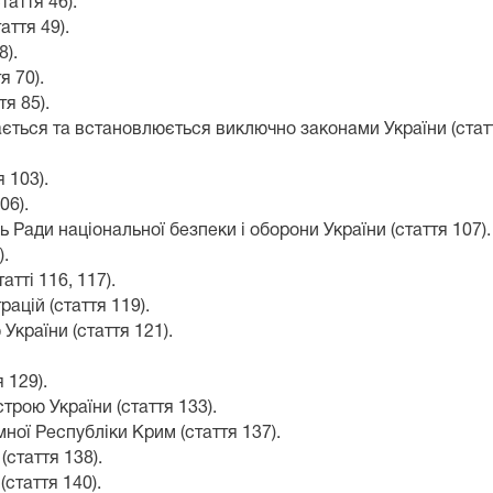
таття 46).
аття 49).
8).
я 70).
я 85).
ється та встановлюється виключно законами України (статт
 103).
06).
 Ради національної безпеки і оборони України (стаття 107).
).
тті 116, 117).
ацій (стаття 119).
України (стаття 121).
 129).
трою України (стаття 133).
ої Республіки Крим (стаття 137).
стаття 138).
стаття 140).