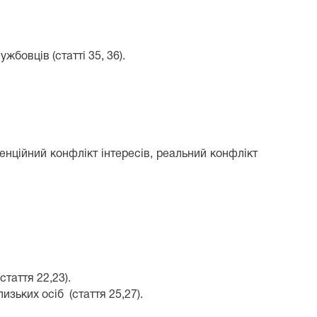
бовців (статті 35, 36).
енційний конфлікт інтересів, реальний конфлікт
(стаття 22,23).
лизьких осіб
(стаття 25,27).