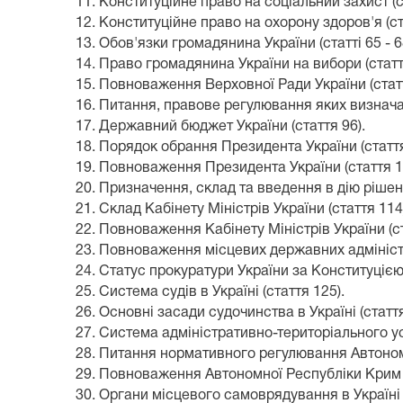
11. Конституційне право на соціальний захист (с
12. Конституційне право на охорону здоров'я (ст
13. Обов'язки громадянина України (статті 65 - 6
14. Право громадянина України на вибори (статт
15. Повноваження Верховної Ради України (статт
16. Питання, правове регулювання яких визнача
17. Державний бюджет України (стаття 96).
18. Порядок обрання Президента України (стаття
19. Повноваження Президента України (стаття 1
20. Призначення, склад та введення в дію рішень
21. Склад Кабінету Міністрів України (стаття 114
22. Повноваження Кабінету Міністрів України (ста
23. Повноваження місцевих державних адміністр
24. Статус прокуратури України за Конституцією 
25. Система судів в Україні (стаття 125).
26. Основні засади судочинства в Україні (стаття
27. Система адміністративно-територіального ус
28. Питання нормативного регулювання Автономн
29. Повноваження Автономної Республіки Крим (
30. Органи місцевого самоврядування в Україні (