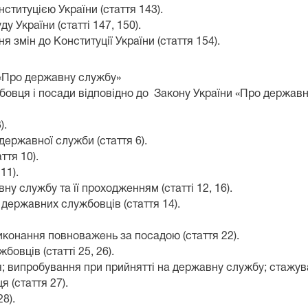
титуцією України (стаття 143).
 України (статті 147, 150).
 змін до Конституції України (стаття 154).
и «Про державну службу»
вця і посади відповідно до Закону України «Про державну с
).
державної служби (стаття 6).
ття 10).
11).
у службу та її проходженням (статті 12, 16).
 державних службовців (стаття 14).
иконання повноважень за посадою (стаття 22).
овців (статті 25, 26).
 випробування при прийнятті на державну службу; стажуван
 (стаття 27).
8).