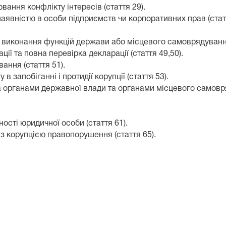
ювання конфлікту інтересів
(стаття 29).
з наявністю в особи підприємств чи корпоративних прав
(стат
а виконання функцій держави або місцевого самоврядуван
ції та повна перевірка декларації
(стаття 49,50).
ування
(стаття 51).
в запобіганні і протидії корупції
(стаття 53).
на органами державної влади та органами місцевого самов
ьності юридичної особи
(стаття 61).
ні з корупцією правопорушення
(стаття 65).