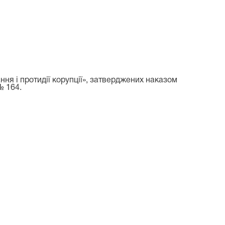
ння і протидії корупції», затверджених наказом
№ 164
.